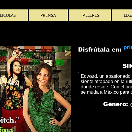
LICULAS
PRENSA
TALLERES
LEG
Disfrútala en:
SI
Edward, un apasionado 
siente atrapado en la ru
donde reside. Con el pro
se muda a México para c
Género: