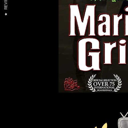
REVIEWS
★