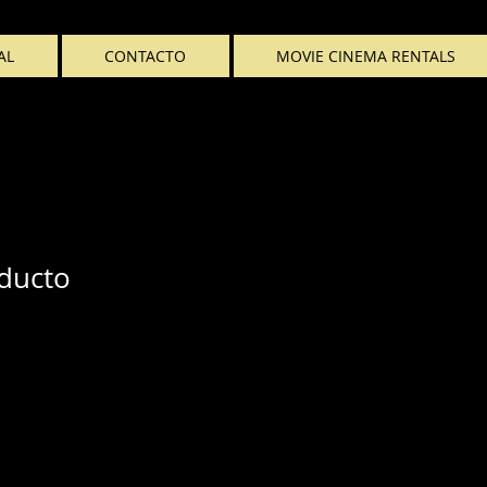
AL
CONTACTO
MOVIE CINEMA RENTALS
ducto
recio
e
ferta