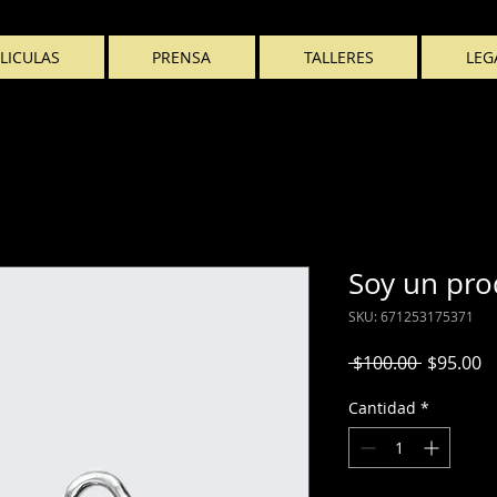
LICULAS
PRENSA
TALLERES
LEG
Soy un pro
SKU: 671253175371
Precio
P
 $100.00 
$95.00
d
Cantidad
*
o